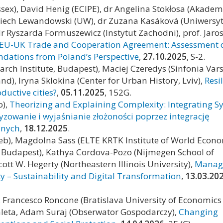
Essex), David Henig (ECIPE), dr Angelina Stokłosa (Akadem
ciech Lewandowski (UW), dr Zuzana Kasáková (Uniwersyt
 dr Ryszarda Formuszewicz (
Instytut Zachodni
), prof. Jaro
f EU-UK Trade and Cooperation Agreement: Assessment o
ndations from Poland’s Perspective
,
27.10.2025
, S-2.
ch Institute, Budapest), Maciej Czeredys (Sinfonia Vars
), Iryna Sklokina (Center for Urban History, Lviv),
Resi
ductive cities?
,
05.11.2025
, 152G.
o),
Theorizing and Explaining Complexity: Integrating S
yzowanie i wyjaśnianie złożoności poprzez integrację
znych
,
18.12.2025
.
reb), Magdolna Sass (ELTE KRTK Institute of World Econo
f Budapest), Kathya Cordova-Pozo (Nijmegen School of
t W. Hegerty (Northeastern Illinois University),
Manag
y – Sustainability and Digital Transformation
,
13.03.20
), Francesco Roncone (Bratislava University of Economic
aleta, Adam Suraj (Obserwator Gospodarczy),
Changing