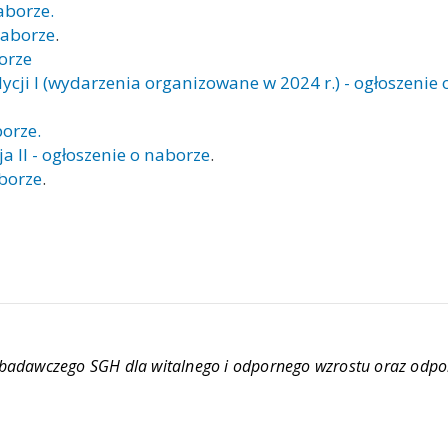
aborze.
 naborze
.
borze
cji I (wydarzenia organizowane w 2024 r.) - ogłoszenie 
borze.
a II - ogłoszenie o naborze
.
aborze
.
 badawczego SGH dla witalnego i odpornego wzrostu oraz odpo