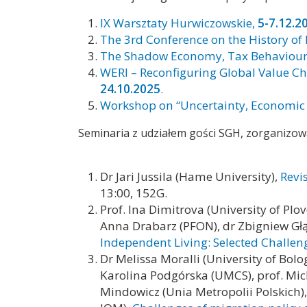
IX Warsztaty Hurwiczowskie,
5-7.12.2
The 3rd Conference on the History of 
The Shadow Economy, Tax Behaviour 
WERI – Reconfiguring Global Value C
24.10.2025
.
Workshop on “Uncertainty, Economic A
Seminaria z udziałem gości SGH, zorganizo
Dr Jari Jussila (Hame University),
Revi
13:00, 152G.
Prof. Ina Dimitrova (University of Pl
Anna Drabarz (PFON), dr Zbigniew Głą
Independent Living: Selected Challenge
Dr Melissa Moralli (University of Bol
Karolina Podgórska (UMCS), prof. Mic
Mindowicz (Unia Metropolii Polskich)