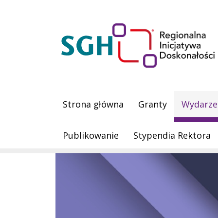
Przejdź do treści
Obraz
Main navigation
Strona główna
Granty
Wydarze
Publikowanie
Stypendia Rektora
Obraz