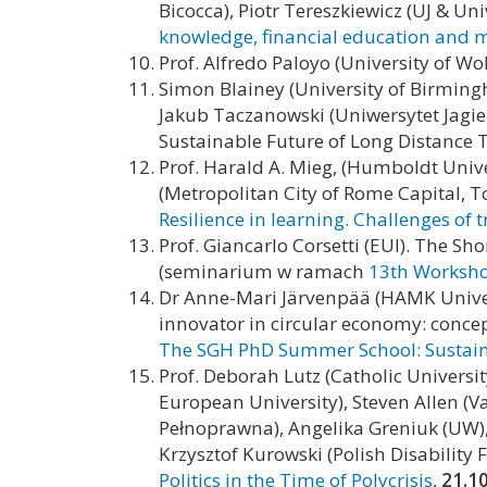
Bicocca), Piotr Tereszkiewicz (UJ & Uni
knowledge, financial education and 
Prof. Alfredo Paloyo (
University of W
Simon Blainey (University of Birming
Jakub Taczanowski (Uniwersytet Jagiel
Sustainable Future of Long Distance 
Prof. Harald A. Mieg, (Humboldt Univ
(Metropolitan City of Rome Capital, T
Resilience in learning. Challenges of 
Prof. Giancarlo Corsetti (EUI). The Sh
(seminarium w ramach
13th Worksh
Dr Anne-Mari Järvenpää (HAMK Univers
innovator in circular economy: concep
The SGH PhD Summer School
: Sustai
Prof. Deborah Lutz (Catholic Universit
European University), Steven Allen (V
Pełnoprawna), Angelika Greniuk (UW),
Krzysztof Kurowski (Polish Disability
Politics in the Time of Polycrisis
,
21.1