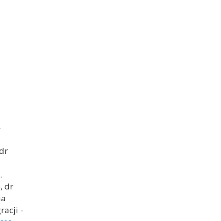
-
 dr
.
, dr
ia
acji -