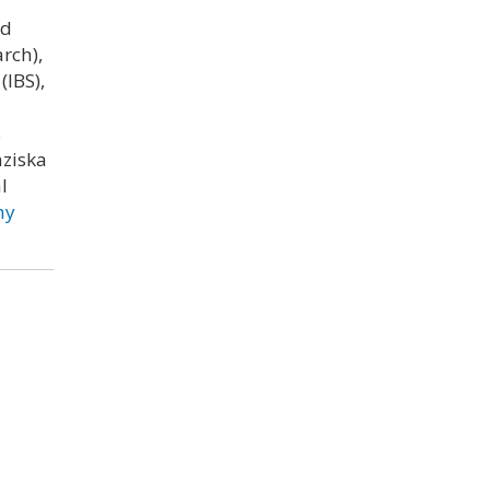
rd
rch),
IBS),
s
nziska
l
hy