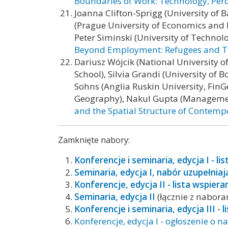
Boundaries of Work: Technology, Perc
Joanna Clifton-Sprigg (University of B
(Prague University of Economics and B
Peter Siminski (
University of Technol
Beyond Employment: Refugees and Th
Dariusz Wójcik (National University 
School), Silvia Grandi (University of 
Sohns (Anglia Ruskin University, FinG
Geography), Nakul Gupta (Managemen
and the Spatial Structure of Contemp
Zamknięte nabory:
Konferencje i seminaria, edycja I - l
Seminaria, edycja I, nabór uzupełniaj
Konferencje, edycja II - lista wspier
Seminaria, edycja II
(łącznie z nabor
Konferencje i seminaria, edycja III -
Konferencje, edycja I - ogłoszenie o n