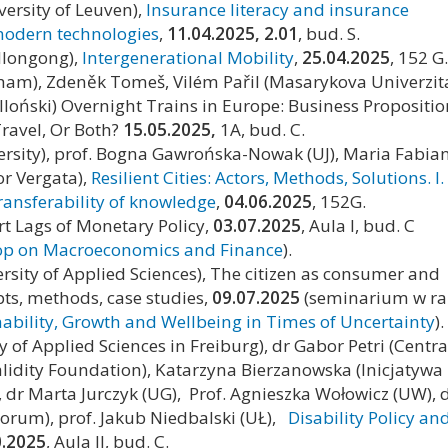
versity of Leuven),
Insurance literacy and insurance
modern technologies
,
11.04.2025, 2.01
, bud. S.
ollongong
),
Intergenerational Mobility
,
25.04.2025
, 152 G.
ham), Zdeněk Tomeš, Vilém Pařil (Masarykova Univerzita
loński) Overnight Trains in Europe: Business Propositio
Travel, Or Both?
15.05.2025,
1A, bud. C.
ersity), prof. Bogna Gawrońska-Nowak (UJ), Maria Fabian
or Vergata),
Resilient Cities: Actors, Methods, Solutions. I.
transferability of knowledge
,
04.06.2025
, 152G.
ort Lags of Monetary Policy,
03.07.2025
, Aula I, bud. C
op on Macroeconomics and Finance
).
ity of Applied Sciences), The citizen as consumer and
ts, methods, case studies,
09.07.2025
(seminarium w r
nability, Growth and Wellbeing in Times of Uncertainty
).
y of Applied Sciences in Freiburg), dr Gabor Petri (Centra
alidity Foundation), Katarzyna Bierzanowska (Inicjatywa
 dr Marta Jurczyk (UG), Prof. Agnieszka Wołowicz (UW), 
 Forum), prof. Jakub Niedbalski (UŁ),
Disability Policy an
0.2025
, Aula II, bud. C.