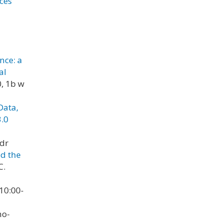
ces
ce: a
al
0, 1b w
Data,
3.0
 dr
d the
C.
 10:00-
no-