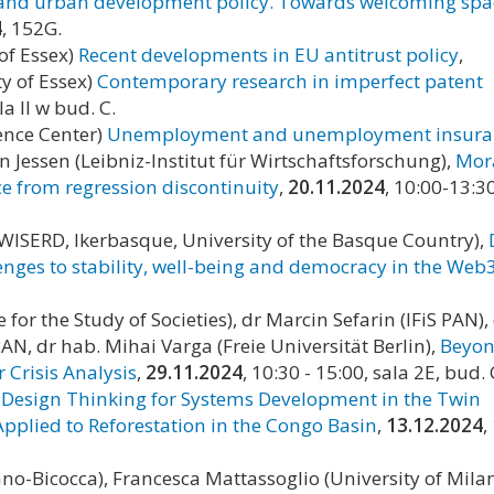
y and urban development policy. Towards welcoming spa
4
, 152G.
of Essex)
Recent developments in EU antitrust policy
,
ty of Essex)
Contemporary research in imperfect patent
la II w bud. C.
ience Center)
Unemployment and unemployment insuran
in Jessen (Leibniz-Institut für Wirtschaftsforschung),
Mor
 from regression discontinuity
,
20.11.2024
, 10:00-13:3
y/WISERD, Ikerbasque, University of the Basque Country),
enges to stability, well-being and democracy in the Web
 for the Study of Societies), dr Marcin Sefarin (IFiS PAN),
AN, dr hab. Mihai Varga (Freie Universität Berlin),
Beyon
 Crisis Analysis
,
29.11.2024
, 10:30 - 15:00, sala 2E, bud. 
,
Design Thinking for Systems Development in the Twin
pplied to Reforestation in the Congo Basin
,
13.12.2024
,
ano-Bicocca),
Francesca Mattassoglio
(University of Mila