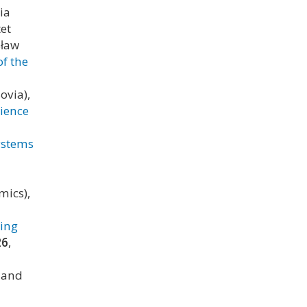
ia
et
sław
f the
ovia),
lience
ystems
mics),
ing
26
,
s and