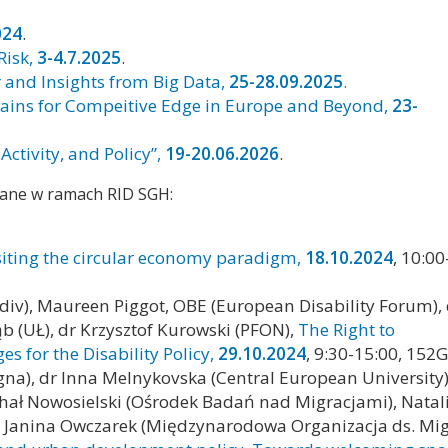
024
.
Risk,
3-4.7.2025
.
and Insights from Big Data,
25-28.09.2025
.
hains for Compeitive Edge in Europe and Beyond,
23-
ctivity, and Policy”,
19-20.06.2026
.
wane w ramach RID SGH:
siting the circular economy paradigm,
18.10.2024
, 10:00
ovdiv), Maureen Piggot, OBE (European Disability Forum),
b (UŁ), dr Krzysztof Kurowski (PFON),
The Right to
s for the Disability Policy,
29.10.2024
, 9:30-15:00, 152G
ogna), dr Inna Melnykovska (Central European University)
hał Nowosielski (Ośrodek Badań nad Migracjami), Natal
, Janina Owczarek (Międzynarodowa Organizacja ds. Migr