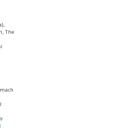
),
n, The
i
amach
l
dr
d