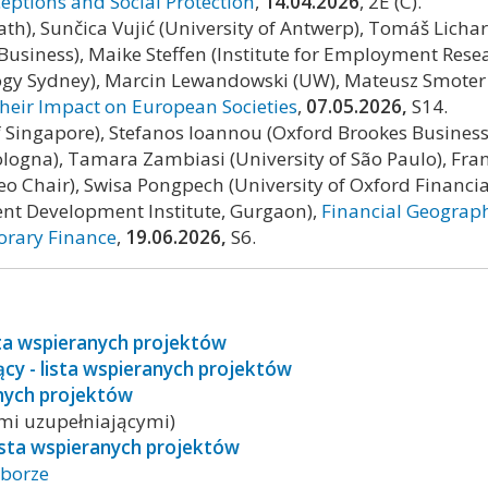
eptions and Social Protection
,
14.04.2026
, 2E (C).
ath), Sunčica Vujić (University of Antwerp), Tomáš Licha
usiness), Maike Steffen (Institute for Employment Resea
ogy Sydney), Marcin Lewandowski (UW), Mateusz Smoter (
eir Impact on European Societies
,
07.05.2026,
S14.
of Singapore), Stefanos Ioannou (Oxford Brookes Busines
Bologna), Tamara Zambiasi (University of São Paulo), Fra
eo Chair), Swisa Pongpech (University of Oxford Financia
t Development Institute, Gurgaon),
Financial Geograp
orary Finance
,
19.06.2026,
S6.
ista wspieranych projektów
ący - lista wspieranych projektów
anych projektów
ami uzupełniającymi)
 lista wspieranych projektów
aborze