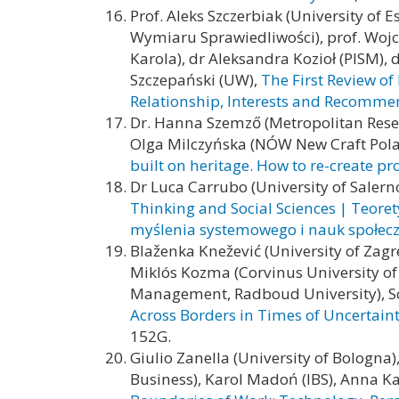
Prof. Aleks Szczerbiak (University of 
Wymiaru Sprawiedliwości), prof. Woj
Karola), dr Aleksandra Kozioł (PISM),
Szczepański (UW),
The First Review o
Relationship, Interests and Recomme
Dr. Hanna Szemző (Metropolitan Resear
Olga Milczyńska (NÓW New Craft Poland
built on heritage. How to re-create pro
Dr Luca Carrubo (University of Salern
Thinking and Social Sciences | Teoret
myślenia systemowego i nauk społec
Blaženka Knežević (University of Zag
Miklós Kozma (Corvinus University o
Management, Radboud University), Scot
Across Borders in Times of Uncertaint
152G.
Giulio Zanella (University of Bologna
Business), Karol Madoń (IBS), Anna K