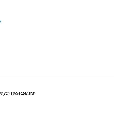
o
rnych społeczeństw