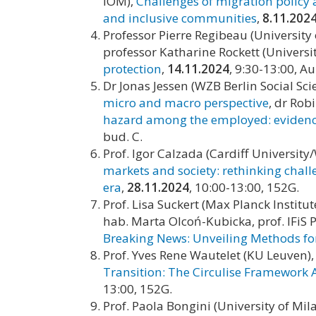
IOM),
Challenges of migration polic
and inclusive communities
,
8.11.202
Professor Pierre Regibeau (University 
professor Katharine Rockett (Universi
protection
,
14.11.2024
, 9:30-13:00, Au
Dr Jonas Jessen (WZB Berlin Social Sc
micro and macro perspective
, dr Rob
hazard among the employed: evidence
bud. C.
Prof. Igor Calzada (Cardiff Universit
markets and society: rethinking chall
era
,
28.11.2024
, 10:00-13:00, 152G.
Prof. Lisa Suckert (Max Planck Institute
hab. Marta Olcoń-Kubicka, prof. IFiS P
Breaking News: Unveiling Methods for
Prof. Yves Rene Wautelet (KU Leuven)
Transition: The Circulise Framework A
13:00, 152G.
Prof. Paola Bongini (University of Mil