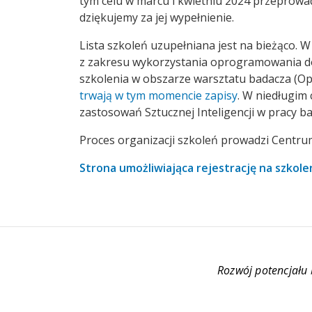
tym celu w marcu i kwietniu 2024 przeprowad
dziękujemy za jej wypełnienie.
Lista szkoleń uzupełniana jest na bieżąco. W
z zakresu wykorzystania oprogramowania do a
szkolenia w obszarze warsztatu badacza (Ope
trwają w tym momencie zapisy
. W niedługim
zastosowań Sztucznej Inteligencji w pracy b
Proces organizacji szkoleń prowadzi Centru
Strona umożliwiająca rejestrację na szkole
Rozwój potencjału