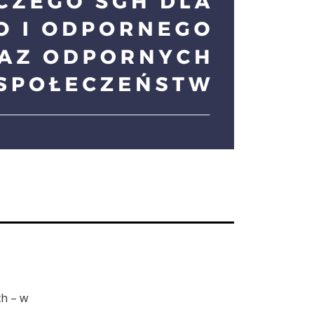
h – w