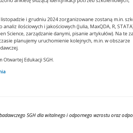
zono ankietę służącą identyfikacji potrzeb szkoleniowych,
 listopadzie i grudniu 2024 zorganizowane zostaną m.in. szk
naliz ilościowych i jakościowych (Julia, MaxQDA, R, STATA
n Science, zarządzanie danymi, pisanie artykułów). Na te za
 czasie planujemy uruchomienie kolejnych, m.in. w obszarze
adawczej.
m Otwartej Edukacji SGH.
nia
 badawczego SGH dla witalnego i odpornego wzrostu oraz odpo