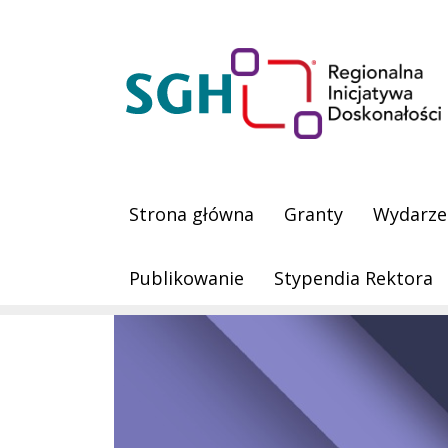
Przejdź do treści
Obraz
Main navigation
Strona główna
Granty
Wydarze
Publikowanie
Stypendia Rektora
Obraz